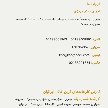
ارتباط ما
آدرس دفتر مرکزی:
تهران، یوسف‌آباد، خیابان جهان‌آرا، خیابان 27، پلاک67، طبقه
سوم، واحد 5.
تلفن:
02188009861 – 02188009862
موبایل:
09120204952
ایمیل:
info@irangeocell.com
فکس:
02188221654
آدرس‌ کارخانه‌های آرین خاک ایرانیان
کارخانه شماره یک:
تهران، شهرستان شهریار، شهرک امیریه،
خیابان معلم، خیابان سیف‌اللهی، کارخانه آرین خاک ایرانیان.