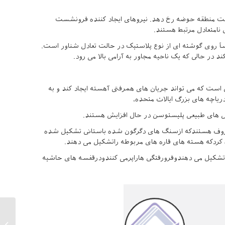
ت منطقه حوضه رخ دهد. نیروهای ایجاد کننده فرونشست
 نامتعادل مرتبط هستند.
تیک این است که پوسته بیرونی و سبک تر SIAL زمین اساساً روی گوشته ای از نوع پلاستیک در حالت تعادل شناور است.
 در حالی که یک ناحیه مجاور به آرامی بالا می رود.
کی است که می تواند جریان های همرفتی آهسته ایجاد کند و به
ریاچه های بزرگ ایالات متحده،
ال های طبیعی پلیستوسن در حال افزایش هستند.
امعروف هستندکه ازسنگ های دگرگون شده باستانی تشکیل شده
ره کردکه هسته های قاره های مربوطه راتشکیل می دهند.
کیل می دهندوفرورفتگی هاراپرمی کنندودرقفسه های حاشیه
تجهیز