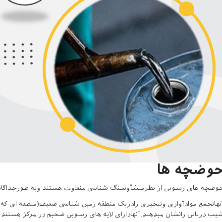
وضچه ها
وضچه های رسوبی از نظرمنشأوسنگ شناسی متفاوت هستند وبه طورجداگانه 
نهاتجمع موادآواری وتبخیری رادریک منطقه زمین شناسی ضعیف(منطقه ای که
یب دریایی رانشان میدهند.آنهادارای لایه های رسوبی ضخیم در مرکز هستند ک