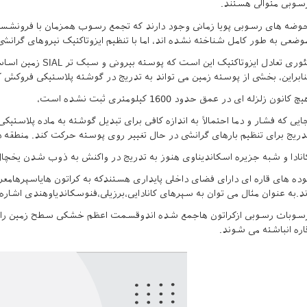
سوبی متوالی هستند.
وضه های رسوبی پویا زمانی وجود دارند که تجمع رسوب همزمان با فرونشس
وضعی به طور کامل شناخته نشده اند، اما با تنظیم ایزوتاکتیک نیروهای گرانشی
تئوری تعادل ایزوتاک
نابراین، بخشی از پوسته زمین می تواند به تدریج در گوشته پلاستیکی فروکش کند
چ کانون زلزله ای در عمق حدود 1600 کیلومتری ثبت نشده است،
ایی که فشار و دما احتمالاً به اندازه کافی برای تبدیل گوشته به ماده پلاستی
دریج برای تنظیم بارهای گرانشی در حال تغییر روی پوسته حرکت کند. منطقه د
انادا و شبه جزیره اسکاندیناوی هنوز به تدریج در واکنش به ذوب شدن یخچ
وده های قاره ای دارای فضای داخلی پایداری هستندکه به کراتون هایاسپره
ند.به عنوان مثال می توان به سپرهای کانادایی،برزیلی،فنوسکاندیاوهندی اشا
سوبات رسوبی ازکراتون هاجمع شده اندوقسمت اعظم خشکی سطح زمین راتش
اره انباشته می شوند.