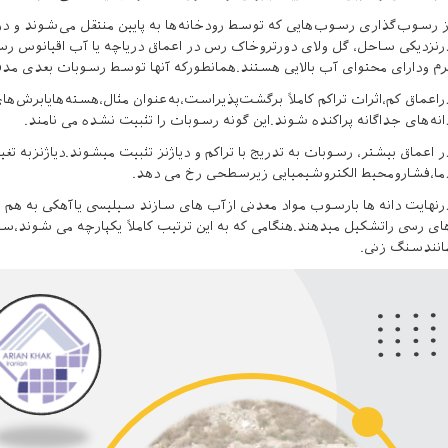
ز رسوب‌گذاری رسوب‌هایی که توسط رودخانه‌ها به پایین منتقل می‌شوند و د
رنزدیکی ساحل، گل ولای دورتروخاک رس در اعماق دریاچه یا آب اقیانوس رس
رم ودارای محتوای آب بالایی هستند.همانطورکه آنها توسط رسوبات بعدی م
راعماق کم،اثرات تراکم کاملاً برگشت‌پذیراست،به‌عنوان مثال،هسته‌هایابرش‌ه
انه‌های جداگانه پراکنده شوند.این گونه رسوبات را تثبیت نشده می نامند.
ر اعماق بیشتر، رسوبات به تدریج با تراکم و دیاژنز تثبیت میشوند.دیاژنزبه 
ما،فشارومحیط الکتروشیمیایی زیرسطحی رخ می دهد.
رنهایت دانه ها بارسوب مواد معدنی ازآب های سازند سیلیسی یاآهکی ب
ای رسی راتشکیل میدهند.هنگامی که به این ترتیب کاملاً یکپارچه می شوند،سن
انندسنگ زنی.