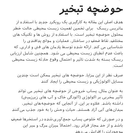
حوضچه تبخیر
هدف اصلی این مقاله به کارگیری یک رویکرد جدید با استفاده از
ماتریس ریسک برای تخمین اهمیت زیست محیطی حالت خطر
محلول حوضچه تبخیر است. با استفاده از روش ها و تکنیک های
مختلف، نقاط ضعف در ساختار، عملیات و موانع پدافندی را
شناسایی می کند. ارائه شده توسط پادمان های فنی و اداری، که
باعث عدم انطباق زیست محیطی می شود. همچنین شامل ارزیابی
ریسک بسته به شدت تاثیر و احتمال وقوع حادثه زیست محیطی
است.
صرف نظر از این مزایا، حوضچه های تبخیر ممکن است چندین
مسایل اکولوژیکی و زیست محیطی را ایجاد کنند
به عنوان مثال، پساب خروجی از حوضچه های تبخیر می تواند
تأثیر مخربی بر اکولوژی (آلودگی خاک و آب های زیرزمینی)
داشته باشد. علاوه بر این، از آنجایی که حوضچه‌های تبخیر،
میدان‌های آبی آزاد هستند، حیات وحش را به خود جذب می‌کنند
و در صورتی که خلوص پساب جمع‌آوری‌شده در استخرها ضعیف
باشد و از حد مجاز فراتر رود، احتمالاً میزان مرگ و میر این
موجودات را افزایش می‌دهد