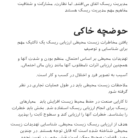
مدیریت ریسک اتفاق می‌افتند، اما نظارت، مشارکت و شفافیت
مفاهیم مهم مدیریت ریسک هستند
حوضچه خاکی
یافتن مخاطرات زیست محیطی ارزیابی ریسک یک تاکتیک مهم
برای شناسایی و توصیف
تهدیدات محیطی بر اساس احتمال، منظم بودن و شدت آنها و
همچنین ارزیابی اثرات نامطلوب آنها مانند زیان مالی احتمالی،
آسیب به تصویر فرد و اختلال در کسب و کار است.
ملاحظات زیست محیطی باید در طول عملیات تجاری در نظر
گرفته شود
تا کارایی صنعت در حفظ محیط زیست افزایش یابد معیارهای
ریسک برای انجام ارزیابی ریسک استفاده شد. بخش باید خطرات
را بشناسد، خطرات آنها را ارزیابی کند و سطوح ثابت را بپذیرد
هدف از ارزیابی ریسک زیست محیطی، شناسایی تهدیدات زیست
محیطی شناخته شده است که قابل توجه هستند. در چندین
مورد، قضاوت صحیح ممکن است نقش مهمی در تعیین نحوه