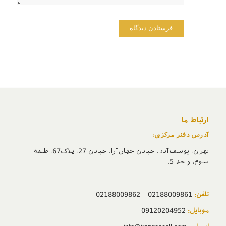
ارتباط ما
آدرس دفتر مرکزی:
تهران، یوسف‌آباد، خیابان جهان‌آرا، خیابان 27، پلاک67، طبقه
سوم، واحد 5.
تلفن:
02188009861 – 02188009862
موبایل:
09120204952