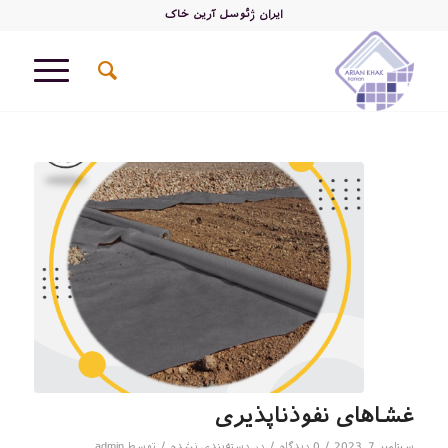
ایران ژئوسل آرین خاک
غشاهای نفوذناپذیری
/
/
/
سپتامبر 7, 2023
0 دیدگاه
در
دسته‌بندی نشده
توسط
admin