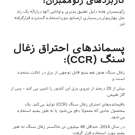
کاربردهای ژئوممبران:
ژئوممبران هابه دلیل تطبیق پذیری وتوانایی آنها درارائه یک راه
حل مهارموثر،دربسیاری ازصنایع مورداستفاده گسترده قرارگرفته
اند.
پسماندهای احتراق زغال
سنگ (CCR):
زغال سنگ هنوز هم منبع قابل توجهی از برق در ایالات متحده
است و
بیش از 20 درصد از نیروی برق این کشور را تامین می کند – پس از
گاز طبیعی.
باقیمانده‌های احتراق زغال سنگ (CCR) تولید می‌کند، یک
محصول جانبی که معمولاً دفع می‌شود یا به طور مفید استفاده
می‌شود.
در سال 2014، حداقل 46 میلیون تن خاکستر زغال سنگ به طور
مفید مورد استفاده قرار گرفت