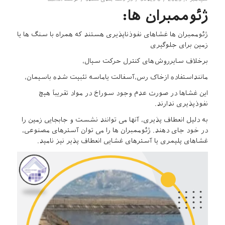
ژئوممبران ها:
ژئوممبران ها غشاهای نفوذناپذیری هستند که همراه با سنگ ها یا
زمین برای جلوگیری
برخلاف سایرروش‌های کنترل حرکت سیال،
ماننداستفاده ازخاک رس،آسفالت یاماسه تثبیت شده باسیمان،
این غشاها در صورت عدم وجود سوراخ در مواد تقریباً هیچ
نفوذپذیری ندارند.
به دلیل انعطاف پذیری، آنها می توانند نشست و جابجایی زمین را
در خود جای دهند. ژئوممبران ها را می توان آسترهای مصنوعی،
غشاهای پلیمری یا آسترهای غشایی انعطاف پذیر نیز نامید.