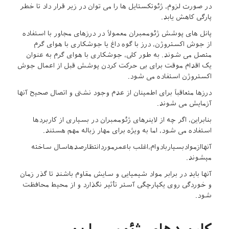
در صورت لزوم، ژئوتکستایل ها را می توان در زیر قرار داد تا خطر
پارگی کاهش یابد.
پانل های پوشش ژئوممبران معمولاً در درزهای مجاور با استفاده
از جوش اکستروژن، درز با گوه داغ یا جوشکاری با هوای گرم
متصل می شوند. به طور کلی، جوشکاری با هوای گرم به عنوان
یک اقدام موقت برای بی حرکت کردن پوشش قبل از اعمال جوش
اکستروژن استفاده می شود.
درزها متعاقباً برای اطمینان از عدم وجود نشتی و اتصال صحیح آنها
آزمایش می شوند.
بنابراین، اگر چه از لاینرهای ژئوممبران در بسیاری از کاربردها
استفاده می شود، اما به ویژه برای مهار زباله مهم هستند.
آنهاازموادبسیاربادوام،اغلب باعمرموردانتظارصدهاسال ساخته
میشوند.
آنها باید در برابر مواد شیمیایی و سایش مقاوم باشند تا گذر زمان
و خوردگی روی یکپارچگی آستر تأثیر نگذارد و از محیط محافظت
شود.