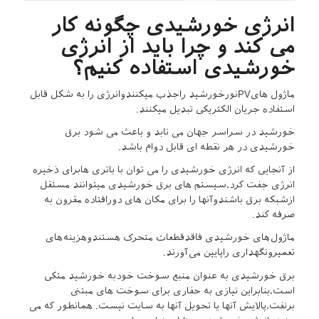
انرژی خورشیدی چگونه کار
می کند و چرا باید از انرژی
خورشیدی استفاده کنیم؟
ماژول هایPVنورخورشید راجذب میکنندوانرژی را به شکل قابل
استفاده جریان الکتریکی تبدیل میکنند.
خورشید در سراسر جهان می تابد و باعث می شود برق
خورشیدی در هر نقطه ای قابل دوام باشد.
از آنجایی که انرژی خورشیدی را می توان با باتری هابرای ذخیره
انرژی جفت کرد،سیستم های برق خورشیدی میتوانند مستقل
ازشبکه برق باشندوآنها را برای مکان های دورافتاده مقرون به
صرفه کند.
ماژول‌های خورشیدی فاقدقطعات متحرک هستندوهزینه‌های
تعمیرونگهداری راپایین می‌آورند.
برق خورشیدی به عنوان منبع سوخت خودبه خورشید متکی
است،بنابراین نیازی به حفاری برای سوخت های مبتنی
برنفت،پالایش آنها یا تحویل آنها به سایت نیست. همانطور که می