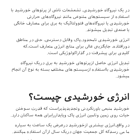
در یک نیروگاه خورشیدی، تشعشعات ناشی از پرتوهای خورشید با
استفاده از سیستم‌های متنوعی مانند نیروگاه‌های حرارتی
خورشیدی یا نیروگاه‌های فتوولتائیک به برق برای مصارف خانگی
یا صنعتی تبدیل میشوند.
انرژی خورشیدی نامحدود،پاک وقابل دسترسی، حتی در مناطق
دورافتاده، جایگزینی عالی برای منابع انرژی متعارف است،که
کلیدی برای پیشرفت در گذاراکولوژیکی است.
تبدیل انرژی حاصل ازپرتوهای خورشید به برق دریک نیروگاه
خورشیدی بااستفاده ازسیستم های مختلف بسته به نوع آن انجام
میشود.
انرژی خورشیدی چیست؟
خورشید منبعی باورنکردنی وتجدیدپذیراست که قدرت سوختن
حیات روی زمین وتامین انرژی پاک وپایداررابرای همه ساکنان دارد.
در واقع،انرژی بیشتری ازخورشید درعرض یک ساعت به سیاره
ما می رسدکه کل جمعیت جهان دریک سال ازآن استفاده میکنند.