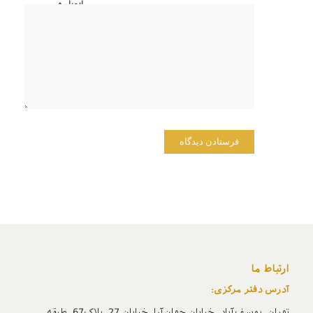
ایمیل و
وبسایت
من در
مرورگر
برای زمانی
که دوباره
دیدگاهی
می‌نویسم.
ارتباط ما
آدرس دفتر مرکزی:
تهران، یوسف‌آباد، خیابان جهان‌آرا، خیابان 27، پلاک67، طبقه