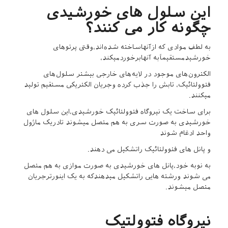
این سلول های خورشیدی
چگونه کار می کنند؟
به لطف موادی که ازآنهاساخته شده‌اند،وقتی پرتوهای
خورشیدمستقیماًبه آنهابرخوردمیکند،
الکترون‌های موجود در لایه‌های خارجی بیشتر سلول‌های
فتوولتائیک، تابش را جذب کرده وجریان الکتریکی مستقیم تولید
میکنند.
برای ساخت یک نیروگاه فتوولتائیک خورشیدی،این سلول های
خورشیدی به صورت سری به هم متصل میشوند تادریک ماژول
واحد ادغام شوند
و پانل های فتوولتائیک راتشکیل می دهند.
به نوبه خود،پانل های خورشیدی به صورت موازی به هم متصل
می شوند ورشته هایی راتشکیل میدهندکه به یک اینورترجریان
متصل میشوند.
نیروگاه فتوولتیک