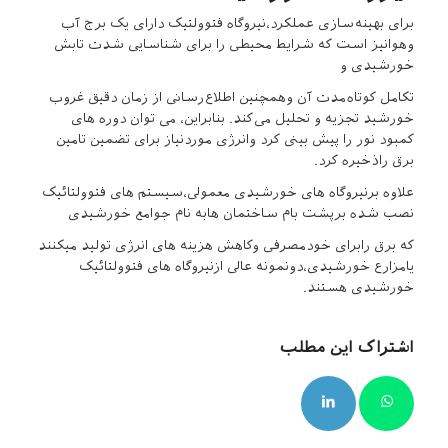
برای بهینه‌سازی عملکرد،نیروگاه فتوولتیک دارای یک برج آب
وهوانیز است که شرایط محیطی را برای شناسایی شدت تابش
خورشیدی و
تکامل کوتاه‌مدت آن وهمچنین اطلاع‌رسانی از زمان دقیق غروب
خورشید تجزیه و تحلیل می‌کند. بنابراین، می توان دوره های
کمبود نور را پیش بینی کرد وانرژی موردنیاز برای تضمین تامین
برق راذخیره کرد.
علاوه برنیروگاه های خورشیدی معمولی،سیستم های فتوولتائیک
نصب شده برپشت بام ساختمان هابه نام جوامع خورشیدی
که برق رابرای خودمصرفی وکاهش هزینه های انرژی تولید میکنند
یامزارع خورشیدی،دونمونه عالی ازنیروگاه های فتوولتائیک
خورشیدی هستند.
اشتراک این مطلب