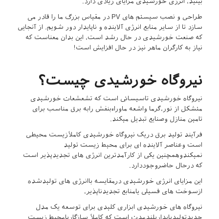
بینید، انرژی خورشیدی مزایای زیادی دارد.
طراحی و نصب سیستم های PV در مقیاس بزرگ ما را قادر می
سازد تا از سایر منابع انرژی آلاینده و ناپایدار دور شویم. از آنجایی
که صنعت خورشیدی در حال رشد است، این بدان معناست که
نیاز به کارگران ماهر نیز در حال افزایش است!
نیروگاه خورشیدی چیست؟
نیروگاه خورشیدی تاسیساتی است که تشعشعات خورشیدی
متشکل از نور،گرما واشعه ماوراءبنفش رابه برق مناسب برای
تامین منازل وصنایع تبدیل میکند.
فرآیند تولید برق دریک نیروگاه خورشیدی کاملاًزیست محیطی
است وعناصر آلاینده ای برای محیط زیست تولید
نمیکندوهمچنین یکی از کارآمدترین انرژی های تجدیدپذیر است
که درحال حاضروجوددارد.
این مزایای انرژی خورشیدی درمقایسه باانرژی های تولیدشده
ازسوخت های فسیلی یامنابع تجدیدناپذیر،
نیروگاه های خورشیدی ابزاری کلیدی برای توسعه یک مدل
جدیدتولیدپایداربلندمدت است که کاملاً سازگاربامحیط زیست