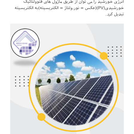
انرژی خورشید را می توان از طریق ماژول های فتوولتائیک
خورشیدی(PV)(عکس = نور،ولتاژ = الکتریسیته)به الکتریسیته
تبدیل کرد.