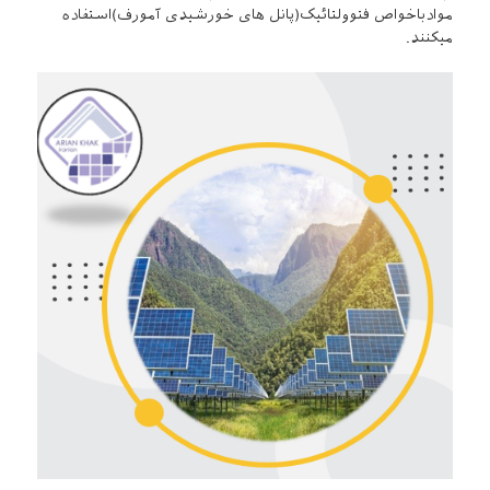
موادباخواص فتوولتائیک(پانل های خورشیدی آمورف)استفاده
میکنند.