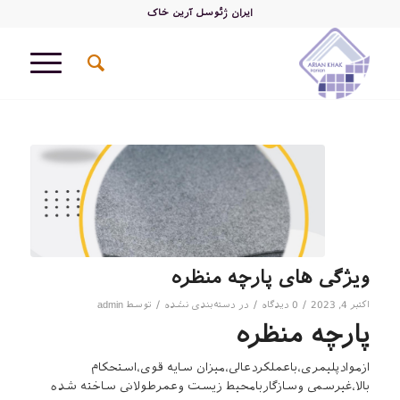
ایران ژئوسل آرین خاک
ویژگی های پارچه منظره
/
/
/
اکتبر 4, 2023
0 دیدگاه
در
دسته‌بندی نشده
توسط
admin
پارچه منظره
ازموادپلیمری،باعملکردعالی،میزان سایه قوی،استحکام
بالا،غیرسمی وسازگاربامحیط زیست وعمرطولانی ساخته شده