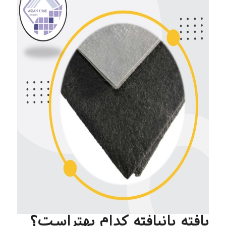
بافته یانبافته کدام بهتراست؟