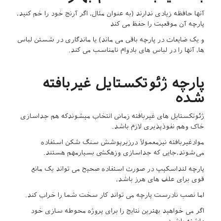
آنها حافظه زیادی ندارند (به عنوان مثال، اگر آرنج خود را خم کنید،
پارچه آن موقعیت را حفظ می کند
و یک ضایعات در پارچه باقی می ماند) یا ماندگاری در شستن لباس
ها، آنها را در لباس های بادوام نامناسب می کند.
پارچه ژئوتکستایل غیربافته
شده
ژئوتکستایل های غیربافته زمانی انتخاب میشوندکه هم جداسازی
خاک وهم نفوذپذیری لازم باشد.
موادغیربافته نیزمعمولاً درزیرپوشش سنگ شکن استفاده
می‌شوند،جایی که جداسازی وزهکشی بسیارمهم هستند.
پارچه لنداسکیپ در صورت استفاده صحیح می تواند یک مانع
قوی برای علف های هرز باشد،
اما نصب نادرست پارچه می تواند کار سخت شما را خراب کند.
اگر می خواهید بهترین نتایج را برای پروژه محوطه سازی خود