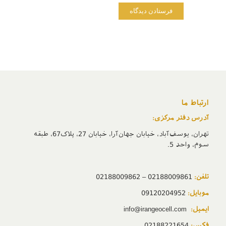
ارتباط ما
آدرس دفتر مرکزی:
تهران، یوسف‌آباد، خیابان جهان‌آرا، خیابان 27، پلاک67، طبقه
سوم، واحد 5.
تلفن:
02188009861 – 02188009862
موبایل:
09120204952
ایمیل:
info@irangeocell.com
فکس:
02188221654