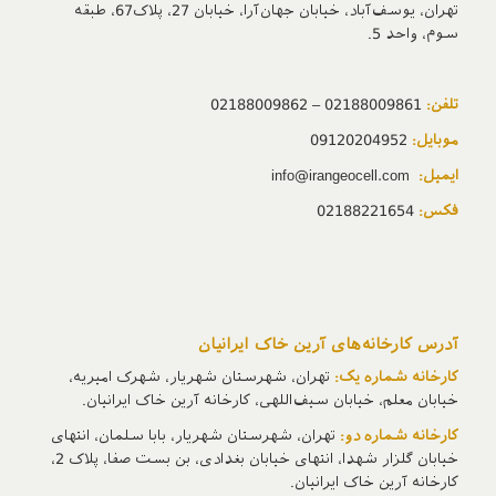
تهران، یوسف‌آباد، خیابان جهان‌آرا، خیابان 27، پلاک67، طبقه
سوم، واحد 5.
تلفن:
02188009861 – 02188009862
موبایل:
09120204952
ایمیل:
info@irangeocell.com
فکس:
02188221654
آدرس‌ کارخانه‌های آرین خاک ایرانیان
کارخانه شماره یک:
تهران، شهرستان شهریار، شهرک امیریه،
خیابان معلم، خیابان سیف‌اللهی، کارخانه آرین خاک ایرانیان.
کارخانه شماره دو:
تهران، شهرستان شهریار، بابا سلمان، انتهای
خیابان گلزار شهدا، انتهای خیابان بغدادی، بن بست صفا، پلاک 2،
کارخانه آرین خاک ایرانیان.