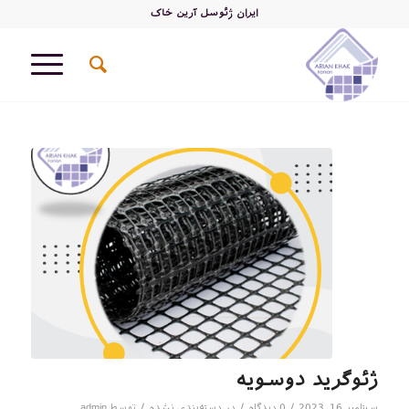
ایران ژئوسل آرین خاک
ژئوگرید دوسویه
/
/
/
سپتامبر 16, 2023
0 دیدگاه
در
دسته‌بندی نشده
توسط
admin