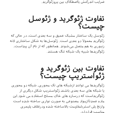
ضرایب اندرکنش یااصطکاک بین پروژئوگرید.
تفاوت ژئوگرید و ژئوسل
چیست؟
ژئوسل یک ساختار مشبک عمیق و سه بعدی است، در حالی که
ژئوگرید معمولاً دو بعدی است. ژئوسل‌ها به شکل ساختاری لانه
زنبوری به هم متصل می‌شوند. همانطور که از نام آن پیداست،
ژئوگریدها شبیه یک شبکه تنگ هستند.
تفاوت بین ژئوگرید و
ژئواستریپ چیست؟
ژئوگریدها می توانند ازشبکه های تک محوری، شبکه دو محوری
یا شبکه های سه بعدی باشند.ژئواستریپ شکل دیگری از
ژئوگریداست که درسازه های خاک مسلح استفاده می شود.این
ماده عمدتاًازمواد مصنوعی به صورت نواری ساخته شده است
وازنخ پلی استربامقاومت بالاساخته شده ودرغلاف پلیمری
مناسب قراردارد.