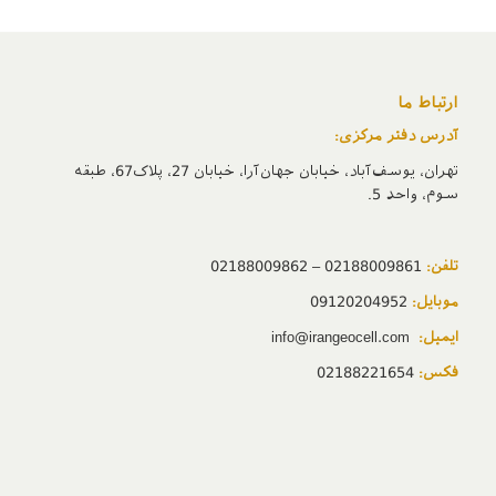
ارتباط ما
آدرس دفتر مرکزی:
تهران، یوسف‌آباد، خیابان جهان‌آرا، خیابان 27، پلاک67، طبقه
سوم، واحد 5.
تلفن:
02188009861 – 02188009862
موبایل:
09120204952
ایمیل:
info@irangeocell.com
فکس:
02188221654