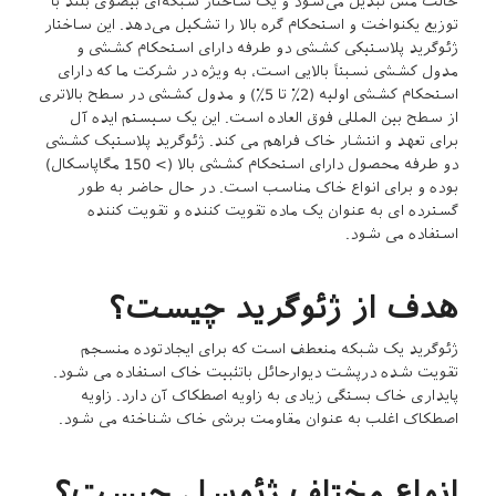
حالت مش تبدیل می‌شود و یک ساختار شبکه‌ای بیضوی بلند با
توزیع یکنواخت و استحکام گره بالا را تشکیل می‌دهد. این ساختار
ژئوگرید پلاستیکی کششی دو طرفه دارای استحکام کششی و
مدول کششی نسبتاً بالایی است، به ویژه در شرکت ما که دارای
استحکام کششی اولیه (2٪ تا 5٪) و مدول کششی در سطح بالاتری
از سطح بین المللی فوق العاده است. این یک سیستم ایده آل
برای تعهد و انتشار خاک فراهم می کند. ژئوگرید پلاستیک کششی
دو طرفه محصول دارای استحکام کششی بالا (> 150 مگاپاسکال)
بوده و برای انواع خاک مناسب است. در حال حاضر به طور
گسترده ای به عنوان یک ماده تقویت کننده و تقویت کننده
استفاده می شود.
هدف از ژئوگرید چیست؟
ژئوگرید یک شبکه منعطف است که برای ایجادتوده منسجم
تقویت شده درپشت دیوارحائل باتثبیت خاک استفاده می شود.
پایداری خاک بستگی زیادی به زاویه اصطکاک آن دارد. زاویه
اصطکاک اغلب به عنوان مقاومت برشی خاک شناخته می شود.
انواع مختلف ژئوسل چیست؟