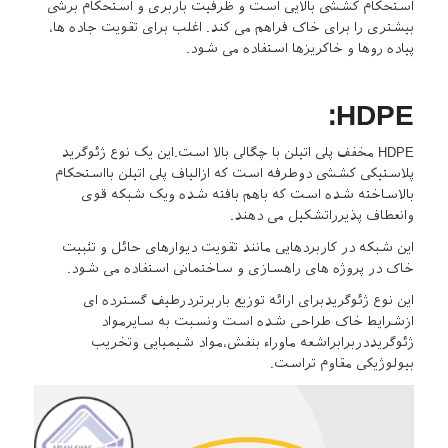
استحکام کششی بالایی است و ظرفیت باربری و استحکام برشی
بیشتری را برای خاک فراهم می کند. اغلب برای تقویت جاده ها،
پیاده روها و خاکریزها استفاده می شود.
HDPE:
HDPE مخفف پلی اتیلن با چگالی بالا است.این یک نوع ژئوگرید
پلاستیکی کششی دوطرفه است که ازالیاف پلی اتیلن بااستحکام
بالاساخته شده است که باهم بافته شده ویک شبکه قوی
وانعطاف پذیرراتشکیل می دهند.
این شبکه در کاربردهایی مانند تقویت دیوارهای حائل و تثبیت
خاک در پروژه های راهسازی و ساختمانی استفاده می شود.
این نوع ژئوگریدبرای ارائه توزیع باربرتردرطیف گسترده ای
ازشرایط خاک طراحی شده است ونسبت به سایرمواد
ژئوگریددربرابراشعه ماوراء بنفش،مواد شیمیایی وتخریب
بیولوژیکی مقاوم تراست.