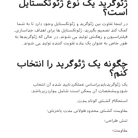
ژئوگرید یک نوع ژئوتکستایل
است؟
در اینجا تفاوت بین ژئوگرید و ژئوتکستایل وجود دارد تا به شما
کمک کند تصمیم بگیرید: ژئوتکستایل ها برای اهداف جداسازی،
فیلتراسیون و زهکشی تولید می شوند، در حالی که ژئوگریدها به
طور خاص به عنوان یک ماده تقویت کننده تولید می شوند.
چگونه یک ژئوگرید را انتخاب
کنم؟
یک ژئوگریدبایدبراساس عملکردتایید شده آن انتخاب
شودومشخصات آن ممکن است شامل مواردزیرباشد:
استحکام کششی کوتاه مدت.
مقاومت کششی محدودطولانی مدت یاخزشی؛
تنش طراحی؛
مقاومت؛