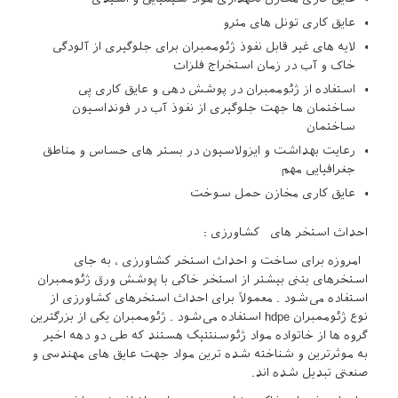
عایق کاری تونل های مترو
لایه های غیر قابل نفوذ ژئوممبران برای جلوگیری از آلودگی
خاک و آب در زمان استخراج فلزات
استفاده از ژئوممبران در پوشش دهی و عایق کاری پی
ساختمان ها جهت جلوگیری از نفوذ آب در فونداسیون
ساختمان
رعایت بهداشت و ایزولاسیون در بستر های حساس و مناطق
جغرافیایی مهم
عایق کاری مخازن حمل سوخت
احداث استخر های کشاورزی :
امروزه برای ساخت و احداث استخر کشاورزی ، به جای
استخرهای بتنی بیشتر از استخر خاکی با پوشش ورق ژئوممبران
استفاده می‌شود . معمولاً برای احداث استخرهای کشاورزی از
نوع ژئوممبران hdpe استفاده می‌شود . ژئوممبران یکی از بزرگترین
گروه ها از خاتواده مواد ژئوسنتتیک هستند که طی دو دهه اخیر
به موثرترین و شناخته شده ترین مواد جهت عایق های مهندسی و
صنعتی تبدیل شده اند.