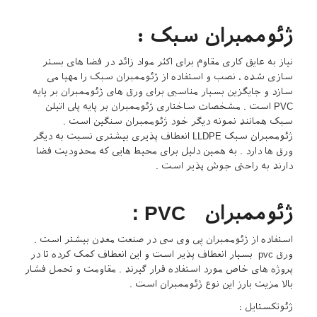
ژئوممبران سبک :
نیاز به عایق کاری مقاوم برای اکثر مواد زائد در فضا های بستر
سازی شده ، نصب و استفاده از ژئوممبران سبک را مهیا می
سازد و جایگزین بسیار مناسبی برای ورق های ژئوممبران بر پایه
PVC است . مشخصات ساختاری ژئوممبران بر پایه پلی اتیلن
سبک همانند نمونه دیگر خود ژئوممبران سنگین است .
ژئوممبران سبک LLDPE انعطاف پذیری بیشتری نسبت به دیگر
ورق ها دارد . به همین دلیل برای محیط هایی که محدودیت فضا
دارند به راحتی جوش پذیر است .
ژئوممبران PVC :
استفاده از ژئوممبران پی وی سی در صنعت معدن بیشتر است .
ورق pvc بسیار انعطاف پذیر است و این انعطاف کمک کرده تا در
پروژه های خاص مورد استفاده قرار گیرند . مقاومت و تحمل فشار
بالا مزیت بارز این نوع ژئوممبران است .
ژئوتکستایل :