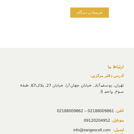
ارتباط ما
آدرس دفتر مرکزی:
تهران، یوسف‌آباد، خیابان جهان‌آرا، خیابان 27، پلاک67، طبقه
سوم، واحد 5.
تلفن:
02188009861 – 02188009862
موبایل:
09120204952
ایمیل:
info@irangeocell.com