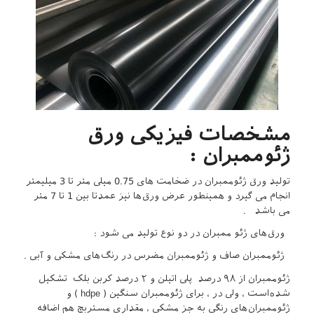
مشخصات فیزیکی ورق
ژئوممبران :
تولید ورق ژئوممبران در ضخامت های 0.75 میلی متر تا 3 میلیمتر
انجام می گیرد و همینطور عرض ورق‌ها نیز عمدتا بین 1 تا 7 متر
می باشد .
ورق‌های ژئو ممبران در دو نوع تولید می‌ شود :
ژئوممبران صاف و ژئوممبران مضرس در رنگ‌های مشکی و آبی .
ژئوممبران از ۹۸ درصد پلی اتیلن و ۲ درصد کربن بلک تشکیل
شده‌است ، ولی در ، برای ژئوممبران سنگین ( hdpe ) و
ژئوممبران‌های رنگی به جز مشکی ، مقداری مستربچ هم اضافه