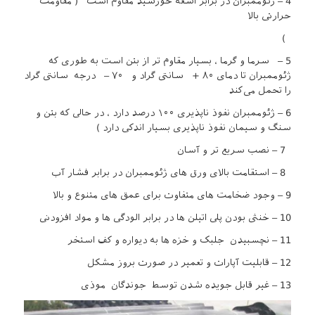
4 – ژئوممبران در برابر اشعه خورشید مقاوم است ( مقاومت
حرارتی بالا
)
5 – سرما و گرما ، بسیار مقاوم تر از بتن است به طوری که
ژئوممبران تا دمای ۸۰ + سانتی گراد و ۷۰ – درجه سانتی گراد
را تحمل می‌کند
6 – ژئوممبران نفوذ ناپذیری ۱۰۰ درصد دارد ، در حالی که بتن و
سنگ و سیمان نفوذ ناپذیری بسیار اندکی دارد )
7 – نصب سریع تر و آسان
8 – استقامت بالای ورق‌ های ژئوممبران در برابر فشار آب
9 – وجود ضخامت‌ های متفاوت برای عمق‌ های متنوع و بالا
10 – خنثی بودن پلی اتیلن‌ ها در برابر الودگی‌ ها و مواد افزودنی
11 – نچسبیدن جلبک و خزه‌ ها به دیواره و کف استخر
12 – قابلیت آپارات و تعمیر در صورت بروز مشکل
13 – غیر قابل جویده شدن توسط جوندگان موذی