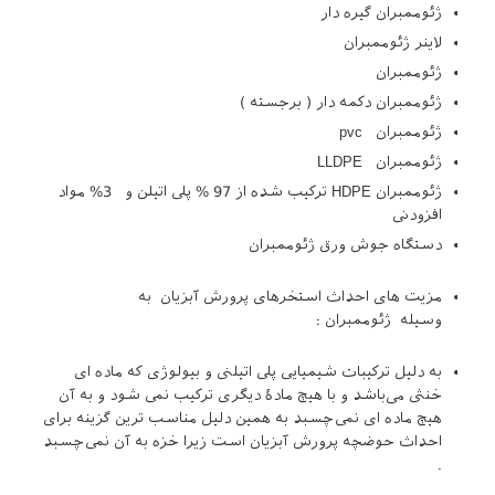
ژئوممبران گیره دار
لاینر ژئوممبران
ژئوممبران
ژئوممبران دکمه دار ( برجسته )
ژئوممبران pvc
ژئوممبران LLDPE
ژئوممبران HDPE ترکیب شده از 97 % پلی اتیلن و 3% مواد
افزودنی
دستگاه جوش ورق ژئوممبران
مزیت های احداث استخرهای پرورش آبزیان به
وسیله ژئوممبران :
به دلیل ترکیبات شیمیایی پلی اتیلنی و بیولوژی که ماده ای
خنثی می‌باشد و با هیچ مادهٔ دیگری ترکیب نمی ‌شود و به آن
هیچ ماده ای نمی‌چسبد به همین دلیل مناسب ‌ترین گزینه برای
احداث حوضچه پرورش آبزیان است زیرا خزه به آن نمی‌چسبد
.