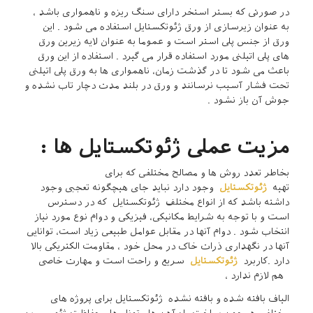
در صورتی که بستر استخر دارای سنگ ریزه و ناهمواری باشد ،
به عنوان زیرسازی از ورق ژئوتکستایل استفاده می شود . این
ورق از جنس پلی استر است و عموما به عنوان لایه زیرین ورق
های پلی اتیلنی مورد استفاده قرار می گیرد . استفاده از این ورق
باعث می شود تا در گذشت زمان، ناهمواری ها به ورق پلی اتیلنی
تحت فشار آسیب نرسانند و ورق در بلند مدت دچار تاب نشده و
جوش آن باز نشود .
مزیت عملی ژئوتکستایل ها :
بخاطر تعدد روش ها و مصالح مختلفی که برای
تهیه
ژئوتکستایل
وجود دارد نباید جای هیچگونه تعجبی وجود
داشته باشد که از انواع مختلف ژئوتکستایل که در دسترس
است و با توجه به شرایط مکانیکی، فیزیکی و دوام نوع مورد نیاز
انتخاب شود . دوام آنها در مقابل عوامل طبیعی زیاد است، توانایی
آنها در نگهداری ذرات خاک در محل خود ، مقاومت الکتریکی بالا
دارد .کاربرد
ژئوتکستایل
سریع و راحت است و مهارت خاصی
هم لازم ندارد ،
الیاف بافته شده و بافته نشده ژئوتکستایل برای پروژه های