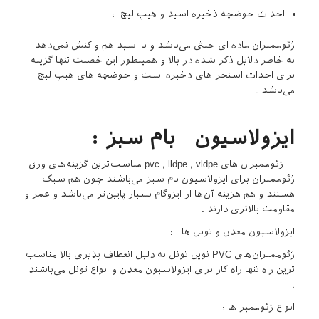
احداث حوضچه ذخیره اسید و هیپ لیچ :
ژئوممبران ماده ای خنثی می‌باشد و با اسید هم واکنش نمی‌دهد
به خاطر دلایل ذکر شده در بالا و همینطور این خصلت تنها گزینه
برای احداث استخر های ذخیره است و حوضچه‌ های هیپ لیچ
می‌باشد .
ایزولاسیون بام سبز :
ژئوممبران‌ های pvc , lldpe , vldpe مناسب‌ترین گزینه‌های ورق
ژئوممبران برای ایزولاسیون بام سبز می‌باشند چون هم سبک
هستند و هم هزینه آن‌ها از ایزوگام بسیار پایین‌تر می‌باشد و عمر و
مقاومت بالاتری دارند .
ایزولاسیون معدن و تونل ها :
ژئوممبران‌های PVC نوین تونل به دلیل انعظاف پذیری بالا مناسب
‌ترین راه تنها راه کار برای ایزولاسیون معدن و انواع تونل می‌باشند
.
انواع ژئوممبر ها :