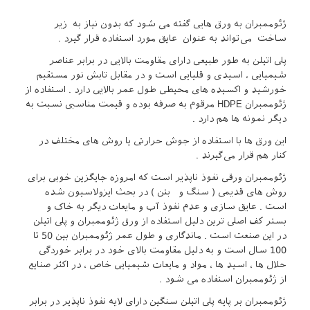
ژئوممبران به ورق ‌هایی گفته می‌ شود که بدون نیاز به زیر
ساخت می‌تواند به عنوان عایق مورد استفاده قرار گیرد .
پلی اتیلن به طور طبیعی دارای مقاومت بالایی در برابر عناصر
شیمیایی ، اسیدی و قلیایی است و در مقابل تابش نور مستقیم
خورشید و اکسیده های محیطی طول عمر بالایی دارد . استفاده از
ژئوممبران HDPE مرقوم به صرفه بوده و قیمت مناسبی نسبت به
دیگر نمونه ها هم دارد .
این ورق‌ ها با استفاده از جوش حرارتی یا روش‌ های مختلف در
کنار هم قرار می‌گیرند .
ژئوممبران ورقی نفوذ ناپذیر است که امروزه جایگزین خوبی برای
روش‌ های قدیمی ( سنگ و بتن ) در بحث ایزولاسیون شده‌
است . عایق سازی و عدم نفوذ آب و مایعات دیگر به خاک و
بستر کف اصلی ترین دلیل استفاده از ورق ژئوممبران و پلی اتیلن
در این صنعت است . ماندگاری و طول عمر ژئوممبران بین 50 تا
100 سال است و به دلیل مقاومت بالای خود در برابر خوردگی
حلال ها ، اسید ها ، مواد و مایعات شیمیایی خاص ، در اکثر صنایع
از ژئوممبران استفاده می شود .
ژئوممبران بر پایه پلی اتیلن سنگین دارای لایه نفوذ ناپذیر در برابر