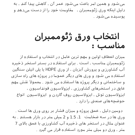
می‌شود و همین امر باعث می‌شود عمر آن ، کاهش پیدا کند ، به
دلیل اینکه ورق ژئوممبران ، مقاومت خود را از دست می‌دهد و
پوسیده می‌شود .
انتخاب ورق ژئوممبران
مناسب :
میزان انعطاف اولین و مهم ترین عامل در انتخاب و استفاده از
ژئوممبران مناسب ، است . برای استفاده در بستر استخر ذخیره
آب کشاورزی و پرورش آبزیان ، از ورق HDPE یا پلی اتیلن سنگین
استفاده می شود و ورق های دیگر عموما در پروژه های راه سازی
و ساختمانی و دیگر پروژه ها استفاده می شود . معمولاً نقش مهم
عایق در استخرهای کشاورزی ، ایزولاسیون فونداسیون ،
ایزولاسیون تونل ، ایزولاسیون روف گاردن و ایزولاسیون انواع
حوضچه‌های صنعتی را دارد .
دومین دلیل ، عمق پروژه و میزان فشار بر روی ورق ها است .
ورق ها در سه ضخامت 1، 1.5 و 2 میلی متر در بازار هستند . به
عنوان مثال در استخر های ذخیره آب کشاورزی با عمق بالای 7
متر ، ورق دو میلی متر مورد استفاده قرار می گیرد .