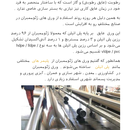
رطوبت (عایق رطوبتی) و گاز است که با ساختار منحصر به فرد
خود در زمان عایق کاری نیز نیازی به بستر سازی خاصی ندارد .
به همین دلیل هر روزه روند استفاده از ورق‌ های ژئوممبران در
صنایع مختلف رو به افزایش است .
این ورق عایق بر پایه پلی ‌اتیلن که معمولا ژئوممبران از ۹۶ درصد
رزین پلی اتیلن و ۳ درصد مستربچ و ۱ درصد آنتی‌اکسیدان تشکیل
می‌شود و بر اساس رزین پلی اتیلن ها به سه نوع hdpe / lldpe /
vldpe / pvc تقسیم می‌شود .
همانطور که گفتیم ورق های ژئوممبران از
پلیمر ‌های
مختلفی
مانند
پلی اتیلن
ساخته می‌شوند . ورق ژئوممبران
در کشاورزی ، معدن ، شهر سازی و عمران ، آبزی پروری و
مدیریت پسماند شهری استفاده زیادی دارد .