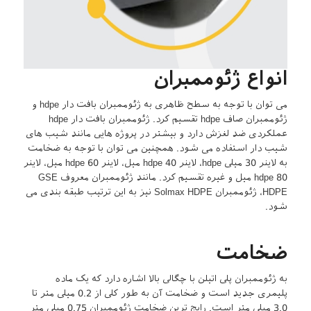
انواع ژئوممبران
می توان با توجه به سطح ظاهری به ژئوممبران بافت دار hdpe و
ژئوممبران صاف hdpe تقسیم کرد. ژئوممبران بافت دار hdpe
عملکردی ضد لغزش دارد و بیشتر در پروژه هایی مانند شیب های
شیب دار استفاده می شود. همچنین می توان با توجه به ضخامت
به لاینر 30 میلی hdpe، لاینر hdpe 40 میل، لاینر hdpe 60 میل، لاینر
hdpe 80 میل و غیره تقسیم کرد. مانند ژئوممبران معروف GSE
HDPE، ژئوممبران Solmax HDPE نیز به این ترتیب طبقه بندی می
شود.
ضخامت
به ژئوممبران پلی اتیلن با چگالی بالا اشاره دارد که یک ماده
پلیمری جدید است و ضخامت آن به طور کلی از 0.2 میلی متر تا
3.0 میلی متر است. رایج ترین ضخامت ژئوممبران 0.75 میلی متر