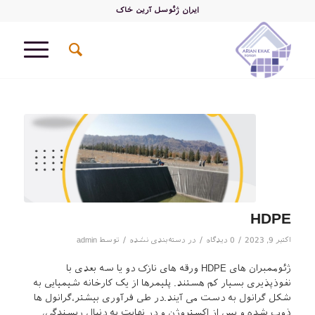
ایران ژئوسل آرین خاک
HDPE
/
/
/
اکتبر 9, 2023
0 دیدگاه
در
دسته‌بندی نشده
توسط
admin
ژئوممبران های HDPE ورقه های نازک دو یا سه بعدی با
نفوذپذیری بسیار کم هستند. پلیمرها از یک کارخانه شیمیایی به
شکل گرانول به دست می آیند.در طی فرآوری بیشتر،گرانول ها
ذوب شده و پس از اکستروژن و در نهایت به دنبال ریسندگی،