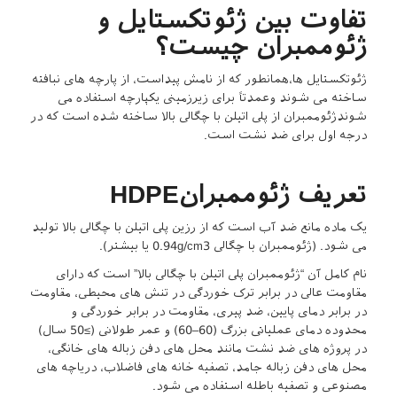
تفاوت بین ژئوتکستایل و
ژئوممبران چیست؟
ژئوتکستایل ها،همانطور که از نامش پیداست، از پارچه های نبافته
ساخته می شوند وعمدتاً برای زیرزمینی یکپارچه استفاده می
شوندژئوممبران از پلی اتیلن با چگالی بالا ساخته شده است که در
درجه اول برای ضد نشت است.
تعریف ژئوممبرانHDPE
یک ماده مانع ضد آب است که از رزین پلی اتیلن با چگالی بالا تولید
می شود. (ژئوممبران با چگالی 0.94g/cm3 یا بیشتر).
نام کامل آن “ژئوممبران پلی اتیلن با چگالی بالا” است که دارای
مقاومت عالی در برابر ترک خوردگی در تنش های محیطی، مقاومت
در برابر دمای پایین، ضد پیری، مقاومت در برابر خوردگی و
محدوده دمای عملیاتی بزرگ (60–60) و عمر طولانی (≥50 سال)
در پروژه های ضد نشت مانند محل های دفن زباله های خانگی،
محل های دفن زباله جامد، تصفیه خانه های فاضلاب، دریاچه های
مصنوعی و تصفیه باطله استفاده می شود.