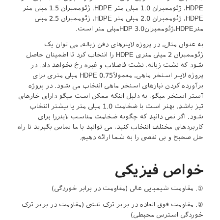
HDPE، ژئوممبران 1.0 میلی متر HDPE، ژئوممبران 1.5 میلی متر
HDPE، ژئوممبران 2.0 میلی متر HDPE، ژئوممبران 2.5 میلی
مترHDPE،ژئوممبرانHDP 3.0میلی متر است.
به عنوان مثال، در پروژه لاینرهای دفن زباله، می توان یک
ژئوممبران 2 میلی متری HDPE را انتخاب کرد تا اطمینان حاصل
شود که نشت زباله، نشت فاضلاب و غیره رخ نخواهد داد. در
پروژه لاینر استخر ماهی، معمولاًHDPE 0.75 میلی متری برای
برآورده کردن نیازهای استخر ماهی انتخاب می شود. در پروژه
آستر استخر میگو، به دلیل اینکه ممکن است میگو دارای خارهای
تیز باشد، بهتر است با ضخامت 1.0 میلی متر یا بیشتر انتخاب
شود. اگر نمی دانید که چگونه ضخامت مناسب لاینررا برای
کاربردهای مختلف انتخاب کنید، می توانید با ما تماس بگیرید تا راه
حل صحیح و بی نقصی را به شما ارائه دهیم.
خواص فیزیکی
①. مقاومت شیمیایی عالی (مقاومت در برابر خوردگی)
②. مقاومت فوق العاده در برابر ترک تنشی (مقاومت در برابر ترک
خوردگی استرس محیطی)