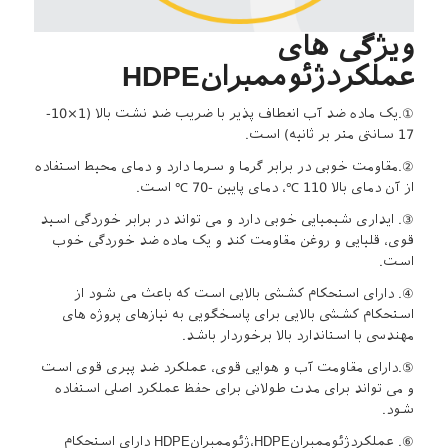
ویژگی های
عملکردژئوممبرانHDPE
①.یک ماده ضد آب انعطاف پذیر با ضریب ضد نشت بالا (1×10-
17 سانتی متر بر ثانیه) است.
②.مقاومت خوبی در برابر گرما و سرما دارد و دمای محیط استفاده
از آن دمای بالا 110 ℃، دمای پایین -70 ℃ است.
③. ایداری شیمیایی خوبی دارد و می تواند در برابر خوردگی اسید
قوی، قلیایی و روغن مقاومت کند و یک ماده ضد خوردگی خوب
است.
④. دارای استحکام کششی بالایی است که باعث می شود از
استحکام کششی بالایی برای پاسخگویی به نیازهای پروژه های
مهندسی با استاندارد بالا برخوردار باشد.
⑤.دارای مقاومت آب و هوایی قوی، عملکرد ضد پیری قوی است
و می تواند برای مدت طولانی برای حفظ عملکرد اصلی استفاده
شود.
⑥. عملکردژئوممبرانHDPE،ژئوممبرانHDPE دارای استحکام