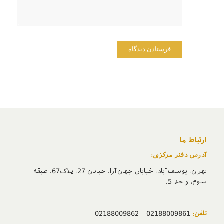
می‌نویسم.
ارتباط ما
آدرس دفتر مرکزی:
تهران، یوسف‌آباد، خیابان جهان‌آرا، خیابان 27، پلاک67، طبقه
سوم، واحد 5.
تلفن:
02188009861 – 02188009862