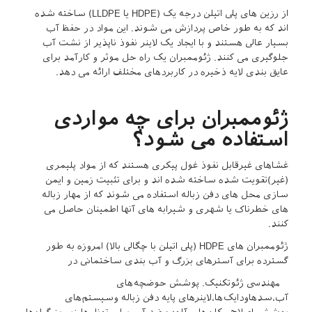
از رزین های پلی اتیلن درجه یک (HDPE یا LLDPE) ساخته شده
اند که به طور خاص پردازش می شوند. این مواد در حفظ آب
بسیار عالی هستند و با ایجاد یک لاینر نفوذ ناپذیر از نشت آب
جلوگیری می کنند. ژئوممبران یک راه حل موثر و کارآمد برای
عایق بندی لایه ذخیره در کاربردهای مختلف ارائه می دهد.
ژئوممبران برای چه مواردی
استفاده می شود؟
غشاهای غیرقابل نفوذ غول پیکری هستند که از مواد پلیمری
(غیر)تقویت شده ساخته شده اند و برای تثبیت زمین و ایمن
سازی محل های دفن زباله استفاده می شوند که از مهار زباله
های خطرناک یا شهری و شیرابه های آنها اطمینان حاصل می
کنند.
ژئوممبران های HDPE (پلی اتیلن با چگالی بالا) امروزه به طور
گسترده برای آسترهای بزرگ و آب بندی ساختمانی در
مهندسی ژئوتکنیک. پوشش حوضچه‌های
آب،سدهاودایک‌ها،لاینرهای پایه دفن زباله وسیستم‌های