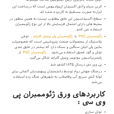
کربن سیاه وآنتی اکسیدان ازموادمهمی است که درساخت این
ابزاربه صورت مستقیم به کاربرده شده اند.
سطح اکسیداسیون این عایق مطلوب نیست.به همین منظور در
محیط های دارای احتمال فرسایش بالا از این نوع ژئوممبران
استفاده نمی کنند.
ژئوممبران
PVC
یا
ژئوممبران پلی وینیل کلراید ،
نوعی
پلاستیک از محصولات صنعت پتروشیمی است که خصوصیات
مابین پلی اتیلن سنگین و سبک دارد که بیشتر در عایق بندی
تونل و گود عمیق استفاده می‌شود .
ژئوممبران
PVC
از
پلیمریزاسیون مونومر وینیل کلراید شکل می‌گیرد .
پی وی سی درسال ۱۸۳۵کشف شد.
درجنگ جهانی دوم توسط دانشمندان ومهندسان آلمانی برای
لوله کشی سریع آب وفاضلاب به شهرهای جنگ زده استفاده
می‌شد.
کاربردهای ورق ژئوممبران پی
وی سی :
تونل سازی