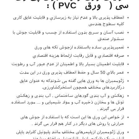
سی ( ورق PVC ) :
انعطاف ‌پذیری بالا و عدم نیاز به زیرسازي و قابلیت عایق ‌کاری
کلیه سطوح هندسی
نصب آسان و سریع بدون استفاده از چسب و قابلیت جوش با
سشوار صنعتی
تعمیرپذیری ساده بااستفاده ازجوش تکه‌ های ورق
صرفه اقتصادي و قابل ‌رقابت ازلحاظ هزینه اقتصادي
قابلیت اطمینان بسیار بالا و اطمینان از عدم عبور آب و رطوبت
عمر بالاي 50 سال و حفظ انعطاف ‌پذیری ورق در این مدت
ژئوممبران ها به ورق هایی گفته می شوندکه به عنوان عایق
درکاربردهای مختلف همچون استخرکشاورزی،
زهکشی و آب بندی گودهای ساختمانی ، آب بندی و زهکشی
تونل ها و مخازن ذخیره آب و مواد شیمیایی و … مورد استفاده
قرار می گیرند .
از خواص این ورق ها این است که با استفاده از جوش های
حرارتی یا روش های دیگر در کنار هم قرار می گرند .
ورق ژئوممبران ازپلیمرهای مختلف مانند پلیونیل کلراید یاپلی
اتیلن سبک یاترکیبی ازپلی اتیلنوینیل ساخته میشوند.