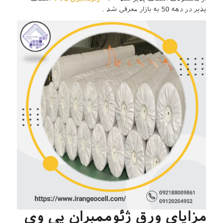
پذیر در دهه 50 به بازار معرفی شد .
مزایای ورق ژئوممبران پی وی