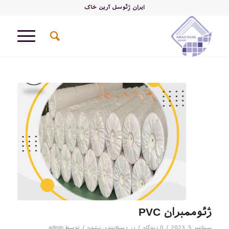
ایران ژئوسل آرین خاک
ژئوممبران PVC
/
/
/
سپتامبر 5, 2023
0 دیدگاه
در
دسته‌بندی نشده
توسط
admin