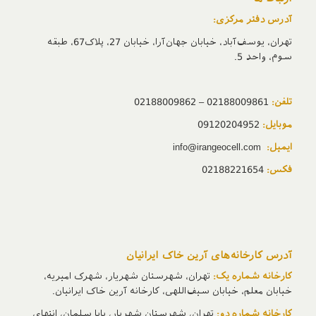
آدرس دفتر مرکزی:
تهران، یوسف‌آباد، خیابان جهان‌آرا، خیابان 27، پلاک67، طبقه
سوم، واحد 5.
تلفن:
02188009861 – 02188009862
موبایل:
09120204952
ایمیل:
info@irangeocell.com
فکس:
02188221654
آدرس‌ کارخانه‌های آرین خاک ایرانیان
کارخانه شماره یک:
تهران، شهرستان شهریار، شهرک امیریه،
خیابان معلم، خیابان سیف‌اللهی، کارخانه آرین خاک ایرانیان.
کارخانه شماره دو:
تهران، شهرستان شهریار، بابا سلمان، انتهای