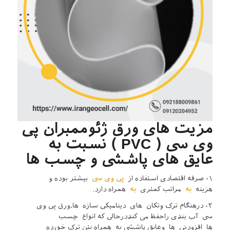
مزیت های ورق ژئوممبران پی
وی سی ( PVC ) نسبت به
عایق های پاششی و چسب ها
۱- صرفه اقتصادی استفاده از
پی وی سی
بیشتر بوده و
هزینه
به
مراتب کمتری
به
همراه دارد.
۲- درهنگام ترک وتکان های دینامیکی سازه ها،ورق پی وی
سی آب بندی راحفظ می کنددرحالی که انواع چسب
ها افزودنی ها وعایق پاششی به همراه بتن ترک خورده