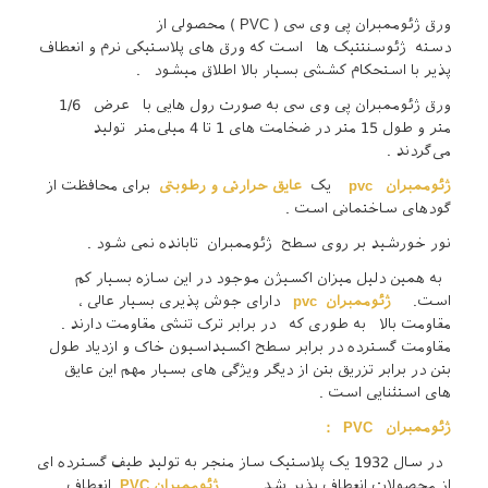
ورق ژئوممبران پی وی سی ( PVC ) محصولی از
دسته ژئوسنتتیک ها است که ورق‌ های پلاستیکی نرم و انعطاف
‌پذیر با استحکام کششی بسیار بالا اطلاق میشود .
ورق ژئوممبران پی وی سی به‌ صورت رول ‌هایی با عرض 1/6
متر و طول 15 متر در ضخامت‌ های 1 تا 4 میلی‌متر تولید
می‌گردند .
ژئوممبران
pvc
یک
عایق حرارتی و رطوبتی
برای محافظت از
گودهای ساختمانی است .
نور خورشید بر روی سطح ژئوممبران تابانده نمی شود .
به همین دلیل میزان اکسیژن موجود در این سازه بسیار کم
است.
ژئوممبران
pvc
دارای جوش پذیری بسیار عالی ،
مقاومت بالا به طوری که در برابر ترک تنشی مقاومت دارند .
مقاومت گسترده در برابر سطح اکسیداسیون خاک و ازدیاد طول
بتن در برابر تزریق بتن از دیگر ویژگی های بسیار مهم این عایق
های استثنایی است .
ژئوممبران
PVC :
در سال 1932 یک پلاستیک ساز منجر به تولید طیف گسترده ای
از محصولات انعطاف پذیر شد .
ژئوممبران PVC
انعطاف